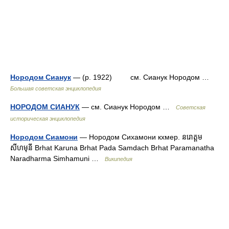
Нородом Сианук
— (р. 1922) см. Сианук Нородом …
Большая советская энциклопедия
НОРОДОМ СИАНУК
— см. Сианук Нородом …
Советская
историческая энциклопедия
Нородом Сиамони
— Нородом Сихамони кхмер. នរោត្ដម
សីហមុនី Brhat Karuna Brhat Pada Samdach Brhat Paramanatha
Naradharma Simhamuni …
Википедия