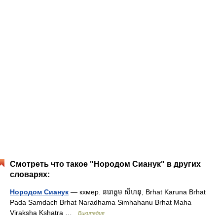
Смотреть что такое "Нородом Сианук" в других
словарях:
Нородом Сианук
— кхмер. នរោត្ដម សីហនុ, Brhat Karuna Brhat
Pada Samdach Brhat Naradhama Simhahanu Brhat Maha
Viraksha Kshatra …
Википедия