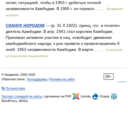
полит, ситуацией, чтобы в 1953 г. добиться полной
независимости Камбоджи. В 1955 г. он отрекся… …
Всемирная
история
СИАНУК НОРОДОМ
— (р. 31.X.1922), принц, гос. и политич.
деятель Камбоджи. В апр. 1941 стал королем Камбоджи.
Принимал активное участие в нац. освободит. движении
камбоджийского народа, к рое привело к провозглашению 9
нояб. 1953 независимости Камбоджи. В марте… …
Советская
историческая энциклопедия
© Академик, 2000-2026
18+
Обратная связь:
Техподдержка
,
Реклама на сайте
👣 Путешествия
Экспорт словарей на сайты
, сделанные на PHP,
Joomla,
Drupal,
WordPress, MODx.