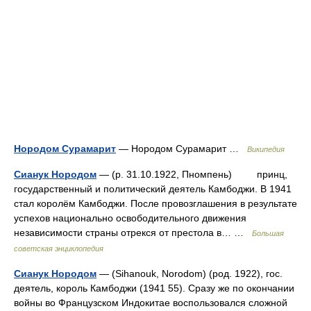
Нородом Сурамарит
— Нородом Сурамарит …
Википедия
Сианук Нородом
— (р. 31.10.1922, Пномпень) принц,
государственный и политический деятель Камбоджи. В 1941
стал королём Камбоджи. После провозглашения в результате
успехов национально освободительного движения
независимости страны отрекся от престола в… …
Большая
советская энциклопедия
Сианук Нородом
— (Sihanouk, Norodom) (род. 1922), гос.
деятель, король Камбоджи (1941 55). Сразу же по окончании
войны во Французском Индокитае воспользовался сложной