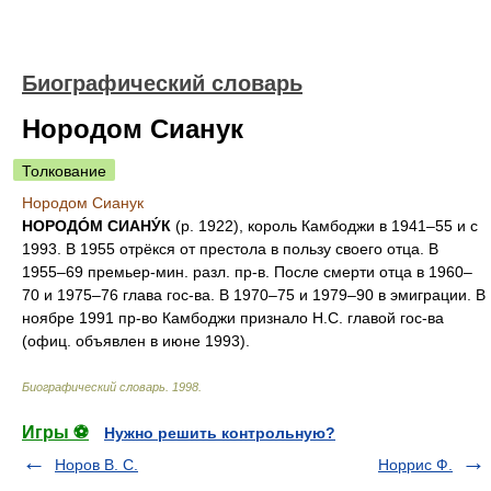
Биографический словарь
Нородом Сианук
Толкование
Нородом Сианук
НОРОДÓМ СИАНУ́К
(р. 1922), король Камбоджи в 1941–55 и с
1993. В 1955 отрёкся от престола в пользу своего отца. В
1955–69 премьер-мин. разл. пр-в. После смерти отца в 1960–
70 и 1975–76 глава гос-ва. В 1970–75 и 1979–90 в эмиграции. В
ноябре 1991 пр-во Камбоджи признало Н.С. главой гос-ва
(офиц. объявлен в июне 1993).
Биографический словарь
.
1998
.
Игры ⚽
Нужно решить контрольную?
Норов В. С.
Норрис Ф.